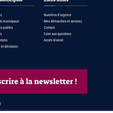
us
Numéros d’urgence
ls municipaux
Mes démarches et services
s publics
Contact
ts
Foire aux questions
tions
Accès réservé
 et décisions
scrire à la newsletter !
É