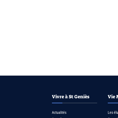
Vivre à St Geniès
Vie 
Actualités
Les él