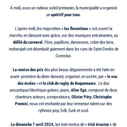
À midi, sous un radieux soleil printanier, la municipalité a organisé
un
apéritif pour tous
.
L’après-midi, les majorettes
« les florentines »
ont ouvert la
marche, en dansant avec grâce, sur des musiques entrainantes, au
défilé du carnaval
. Fées, papillons, danseuses, robin des bois,
maharajah ont déambulé gaiement dans les rues de Saint Geniès de
Comolas.
La remise des prix
des plus beaux déguisements a été faite en
avant- première du diner dansant, organisé, en soirée, par «
le sou
des écoles
» et
le club de rugby de Roquemaure
. Le duo
acoustique/électrique guitare, piano,
Alter Ego
, composé de deux
chanteurs auteurs, compositeurs,
Olivier Péry
,
Christophe
Pennisi
, nous ont enchanté par leur immense talent sur des
rythmes pop, folk, funk et soul.
Le dimanche 7 avril 2024,
les mini motos de
« trial évasion »
de