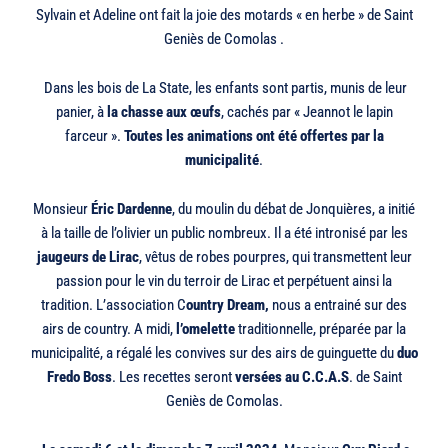
Sylvain et Adeline ont fait la joie des motards « en herbe » de Saint
Geniès de Comolas .
Dans les bois de La State, les enfants sont partis, munis de leur
panier, à
la chasse aux œufs
, cachés par « Jeannot le lapin
farceur ».
Toutes les animations ont été offertes par la
municipalité
.
Monsieur
Éric Dardenne
, du moulin du débat de Jonquières, a initié
à la taille de l’olivier un public nombreux. Il a été intronisé par les
jaugeurs de Lirac
, vêtus de robes pourpres, qui transmettent leur
passion pour le vin du terroir de Lirac et perpétuent ainsi la
tradition. L’association C
ountry Dream,
nous a entrainé sur des
airs de country. A midi,
l’omelette
traditionnelle, préparée par la
municipalité, a régalé les convives sur des airs de guinguette du
duo
Fredo Boss
. Les recettes seront
versées au C.C.A.S
. de Saint
Geniès de Comolas.