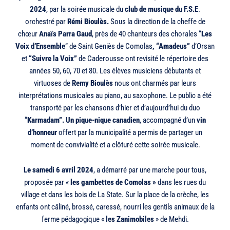
2024
, par la soirée musicale du
club de musique du F.S.E
.
orchestré par
Rémi Bioulès.
Sous la direction de la cheffe de
chœur
Anaïs Parra Gaud
, près de 40 chanteurs des chorales “
Les
Voix
d’Ensemble
” de Saint Geniès de Comolas
, “Amadeus”
d’Orsan
et
“Suivre la Voix”
de Caderousse ont revisité le répertoire des
années 50, 60, 70 et 80. Les élèves musiciens débutants et
virtuoses de
Remy Bioulès
nous ont charmés par leurs
interprétations musicales au piano, au saxophone. Le public a été
transporté par les chansons d’hier et d’aujourd’hui du duo
“
Karmadam”.
Un pique-nique canadien
, accompagné d’un
vin
d’honneur
offert par la municipalité a permis de partager un
moment de convivialité et a clôturé cette soirée musicale.
Le samedi 6 avril 2024
, a démarré par une marche pour tous,
proposée par «
les gambettes de Comolas »
dans les rues du
village et dans les bois de La State. Sur la place de la crèche, les
enfants ont câliné, brossé, caressé, nourri les gentils animaux de la
ferme pédagogique «
les Zanimobiles
» de Mehdi.