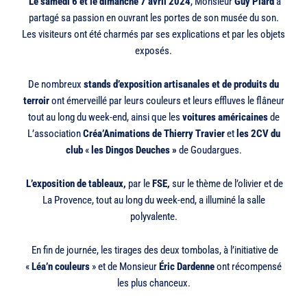
Le samedi 6 et le dimanche 7 avril 2024
, Monsieur
Guy Piard
a
partagé sa passion en ouvrant les portes de son musée du son.
Les visiteurs ont été charmés par ses explications et par les objets
exposés.
De nombreux
stands d’exposition artisanales et de produits
du
terroir
ont émerveillé par leurs couleurs et leurs effluves le flâneur
tout au long du week-end, ainsi que les
voitures américaines
de
L’association
Créa’Animations de Thierry Travier
et
les 2CV du
club
«
les Dingos
Deuches »
de Goudargues.
L’exposition de tableaux,
par le
FSE,
sur le thème de l’olivier et de
La Provence, tout au long du week-end, a illuminé la salle
polyvalente.
En fin de journée, les tirages des deux tombolas, à l’initiative de
«
Léa’n couleurs
» et de Monsieur
Éric Dardenne
ont récompensé
les plus chanceux.