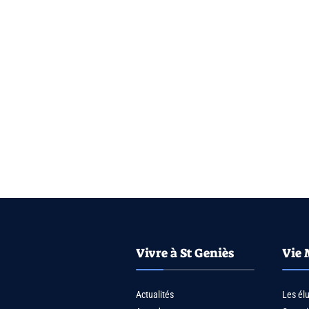
Vivre à St Geniès
Vie 
Actualités
Les él