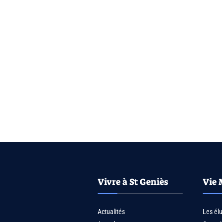
Vivre à St Geniès
Vie 
Actualités
Les él